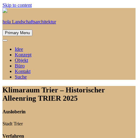
Skip to content
hola Landschaftsarchitektur
Primary Menu
Idee
Konzept
Objekt
Büro
Kontakt
Suche
Klimaraum Trier – Historischer
Alleenring
TRIER
2025
Ausloberin
Stadt Trier
Verfahren