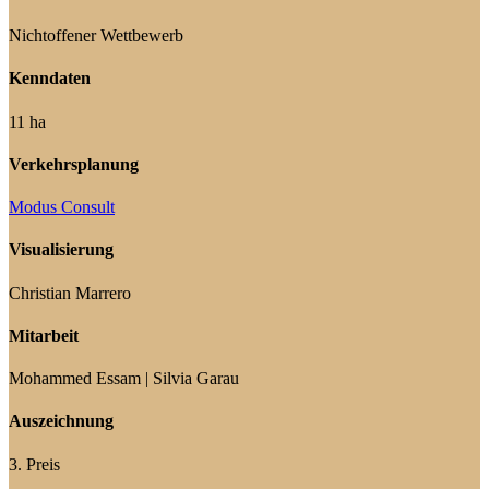
Nichtoffener Wettbewerb
Kenndaten
11 ha
Verkehrsplanung
Modus Consult
Visualisierung
Christian Marrero
Mitarbeit
Mohammed Essam | Silvia Garau
Auszeichnung
3. Preis