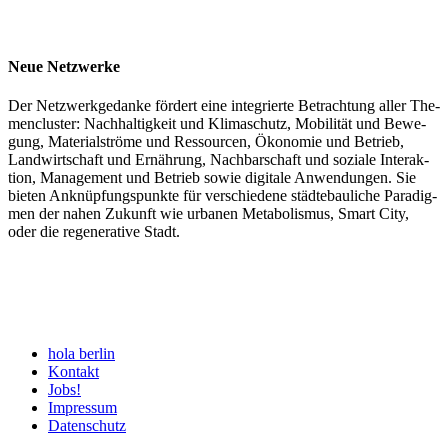
Neue Netzwerke
Der Netz­werk­ge­dan­ke för­dert ei­ne in­te­grier­te Be­trach­tung al­ler The­
men­clus­ter: Nach­hal­tig­keit und Kli­ma­schutz, Mo­bi­li­tät und Be­we­
gung, Ma­ter­ial­strö­me und Res­sour­cen, Ö­ko­no­mie und Be­trieb,
Land­wirt­schaft und Er­näh­rung, Nach­bar­schaft und so­zia­le In­ter­ak­
tion, Ma­nage­ment und Betrieb sowie digitale Anwendungen. Sie
bieten An­knüp­fungs­pun­kte für ver­schie­de­ne städ­te­bau­liche Pa­radig­
men der na­hen Zu­kunft wie ur­ba­nen Me­ta­bo­lis­mus, Smart Ci­ty,
oder die re­ge­ne­ra­ti­ve Stadt.
hola berlin
Kontakt
Jobs!
Impressum
Datenschutz­