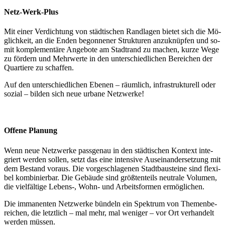
Netz-Werk-Plus
Mit ei­ner Ver­dich­tung von städ­tischen Rand­la­gen bie­tet sich die Mö­
glich­keit, an die En­den be­gon­ne­ner Strukt­u­ren an­zu­knü­pfen und so­
mit kom­ple­men­tä­re An­ge­bo­te am Stadt­rand zu ma­chen, kur­ze We­ge
zu för­dern und Mehr­wer­te in den un­ter­schied­li­chen Be­rei­chen der
Quar­tie­re zu schaf­fen.
Auf den un­ter­schied­li­chen E­be­nen – räum­lich, in­fra­struk­tu­rell oder
so­zial – bil­den sich neue ur­bane Netz­wer­ke!
Offene Planung
Wenn neue Netz­wer­ke pass­ge­nau in den städ­ti­schen Kon­text in­te­
griert wer­den sol­len, setzt das eine in­ten­si­ve Aus­ein­an­der­set­zung mit
dem Be­stand vo­raus. Die vor­ge­schla­ge­nen Stadt­bau­stei­ne sind fle­xi­
bel kom­bi­nier­bar. Die Ge­bäu­de sind größ­ten­teils neu­tra­le Vo­lu­men,
die viel­fäl­ti­ge Le­bens-, Wohn- und Ar­beits­for­men er­mö­gli­chen.
Die im­ma­nen­ten Netz­wer­ke bün­deln ein Spek­trum von The­men­be­
rei­chen, die letzt­lich – mal mehr, mal weniger – vor Ort ver­han­delt
wer­den müs­sen.