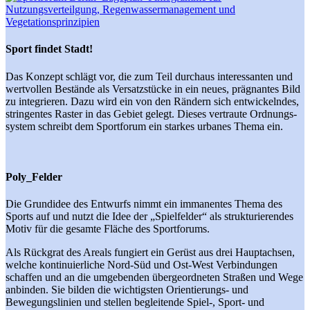
Sport findet Stadt!
Das Konzept schlägt vor, die zum Teil durch­aus in­te­res­san­ten und
wert­vol­len Be­stän­de als Ver­satz­stüc­ke in ein neues, präg­nan­tes Bild
zu in­te­grie­ren. Dazu wird ein von den Rän­dern sich ent­wic­keln­des,
strin­gen­tes Ras­ter in das Ge­biet ge­legt. Die­ses ver­trau­te Ord­nungs­
sys­tem schreibt dem Sport­fo­rum ein star­kes ur­ba­nes The­ma ein.
Poly_Felder
Die Grundidee des Entwurfs nimmt ein immanentes Thema des
Sports auf und nutzt die Idee der „Spielfelder“ als strukturierendes
Motiv für die gesamte Fläche des Sportforums.
Als Rückgrat des Areals fungiert ein Gerüst aus drei Hauptachsen,
welche kontinuierliche Nord-Süd und Ost-West Verbindungen
schaffen und an die umgebenden übergeordneten Straßen und Wege
anbinden. Sie bilden die wichtigsten Orientierungs- und
Bewegungslinien und stellen begleitende Spiel-, Sport- und