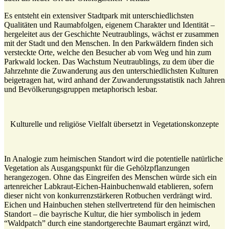
Es entsteht ein extensiver Stadtpark mit unterschiedlichsten
Qualitäten und Raumabfolgen, eigenem Charakter und Identität –
hergeleitet aus der Geschichte Neutraublings, wächst er zusammen
mit der Stadt und den Menschen. In den Parkwäldern finden sich
versteckte Orte, welche den Besucher ab vom Weg und hin zum
Parkwald locken. Das Wachstum Neutraublings, zu dem über die
Jahrzehnte die Zuwanderung aus den unterschiedlichsten Kulturen
beigetragen hat, wird anhand der Zuwanderungsstatistik nach Jahren
und Bevölkerungsgruppen metaphorisch lesbar.
Kulturelle und religiöse Vielfalt übersetzt in Vegetationskonzepte
In Analogie zum heimischen Standort wird die potentielle natürliche
Vegetation als Ausgangspunkt für die Gehölzpflanzungen
herangezogen. Ohne das Eingreifen des Menschen würde sich ein
artenreicher Labkraut-Eichen-Hainbuchenwald etablieren, sofern
dieser nicht von konkurrenzstärkeren Rotbuchen verdrängt wird.
Eichen und Hainbuchen stehen stellvertretend für den heimischen
Standort – die bayrische Kultur, die hier symbolisch in jedem
“Waldpatch” durch eine standortgerechte Baumart ergänzt wird,